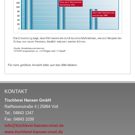
Für eine größere Ansicht bitte auf das Bild klicken.
KONTAKT
Tischlerei Hansen GmbH
Raiffeisenstraße 4 | 25884 Viöl
Tel.: 04843 1347
Fax: 04843 1039
info@tischlerei-hansen-vioel.de
www.tischlerei-hansen-vioel.de