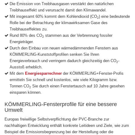
Die Emission von Treibhausgasen verstärkt den natürlichen
Treibhauseffekt und verursacht damit den Klimawandel.
Mit insgesamt 60% kommt dem Kohlendioxid (CO
) eine bedeutende
2
Rolle bei der Betrachtung der klimawirksamen Gase des
Treibhauseffektes zu.
Rund 80% des CO
stammen aus der Verbrennung fossiler
2
Energieträger.
Durch den Einbau von neuen wärmedämmenden Fenstern aus
KÖMMERLING-Kunststoffprofilen senken Sie Ihren
Energieverbrauch und verringern dadurch gleichzeitig den CO
-
2
Ausstoß erheblich.
Mit dem
Energiesparrechner
der KÖMMERLING+Fenster-Profis
ermitteln Sie schnell und kostenlos, wie viele Kilogramm bzw.
Tonnen CO
Sie durch einen Fenstertausch auf 10 Jahre gesehen
2
einsparen können.
KÖMMERLING-Fensterprofile für eine bessere
Umwelt
Europas freiwillige Selbstverpflichtung der PVC-Branche zur
nachhaltigen Entwicklung enthält konkrete Leitideen und Ziele, wie zum
Beispiel die Emissionsbegrenzung bei der Herstellung oder die