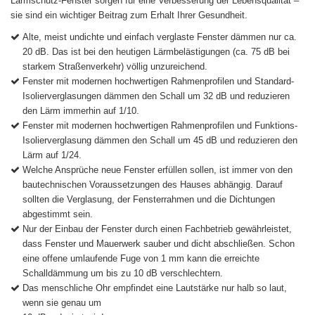
Lärmschutz-Fenster sorgen für eine Verbesserung der Lebensqualität –
sie sind ein wichtiger Beitrag zum Erhalt Ihrer Gesundheit.
Alte, meist undichte und einfach verglaste Fenster dämmen nur ca.
20 dB. Das ist bei den heutigen Lärmbelästigungen (ca. 75 dB bei
starkem Straßenverkehr) völlig unzureichend.
Fenster mit modernen hochwertigen Rahmenprofilen und Standard-
Isolierverglasungen dämmen den Schall um 32 dB und reduzieren
den Lärm immerhin auf 1/10.
Fenster mit modernen hochwertigen Rahmenprofilen und Funktions-
Isolierverglasung dämmen den Schall um 45 dB und reduzieren den
Lärm auf 1/24.
Welche Ansprüche neue Fenster erfüllen sollen, ist immer von den
bautechnischen Voraussetzungen des Hauses abhängig. Darauf
sollten die Verglasung, der Fensterrahmen und die Dichtungen
abgestimmt sein.
Nur der Einbau der Fenster durch einen Fachbetrieb gewährleistet,
dass Fenster und Mauerwerk sauber und dicht abschließen. Schon
eine offene umlaufende Fuge von 1 mm kann die erreichte
Schalldämmung um bis zu 10 dB verschlechtern.
Das menschliche Ohr empfindet eine Lautstärke nur halb so laut,
wenn sie genau um