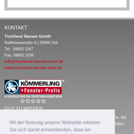
KONTAKT
Tischlerei Hansen GmbH
Raiffeisenstraße 4 | 25884 Viöl
Tel.: 04843 1347
Fax: 04843 1039
info@tischlerei-hansen-vioel.de
www.tischlerei-hansen-vioel.de
GUT ZU WISSEN …
Tischlerei Hansen GmbH
ist Ihr Fensterfachbetrieb in Ihrer Nähe. Wir
Mit der Nutzung unserer Webseite erklären
bieten Ihnen intelligente Lösungen, die Ihre hohen Ansprüche erfüllen.
Sie sich damit einverstanden, dass wir