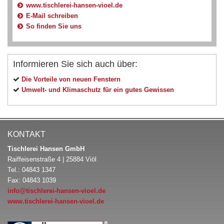
www.tischlerei-hansen-vioel.de
E-Mail schreiben
So finden Sie uns
Informieren Sie sich auch über:
Die Vorteile von neuen Fenstern
Umwelt- und Klimaschutz für ein gutes Gewissen
KONTAKT
Tischlerei Hansen GmbH
Raiffeisenstraße 4 | 25884 Viöl
Tel.: 04843 1347
Fax: 04843 1039
info@tischlerei-hansen-vioel.de
www.tischlerei-hansen-vioel.de