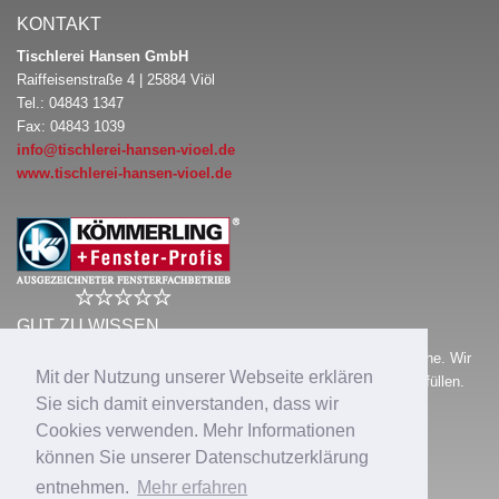
KONTAKT
Tischlerei Hansen GmbH
Raiffeisenstraße 4 | 25884 Viöl
Tel.: 04843 1347
Fax: 04843 1039
info@tischlerei-hansen-vioel.de
www.tischlerei-hansen-vioel.de
GUT ZU WISSEN …
Tischlerei Hansen GmbH
ist Ihr Fensterfachbetrieb in Ihrer Nähe. Wir
Mit der Nutzung unserer Webseite erklären
bieten Ihnen intelligente Lösungen, die Ihre hohen Ansprüche erfüllen.
Sie sich damit einverstanden, dass wir
Jetzt mehr erfahren!
Cookies verwenden. Mehr Informationen
können Sie unserer Datenschutzerklärung
INTERESSANTE THEMEN
entnehmen.
Mehr erfahren
Sie möchten mehr
Ruhe
, größere
Sicherheit
oder
geringere